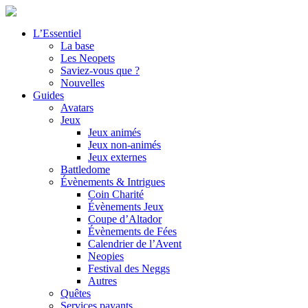
L’Essentiel
La base
Les Neopets
Saviez-vous que ?
Nouvelles
Guides
Avatars
Jeux
Jeux animés
Jeux non-animés
Jeux externes
Battledome
Évènements & Intrigues
Coin Charité
Évènements Jeux
Coupe d’Altador
Évènements de Fées
Calendrier de l’Avent
Neopies
Festival des Neggs
Autres
Quêtes
Services payants