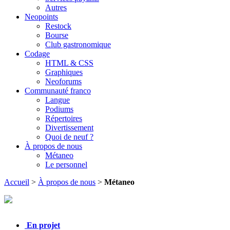
Autres
Neopoints
Restock
Bourse
Club gastronomique
Codage
HTML & CSS
Graphiques
Neoforums
Communauté franco
Langue
Podiums
Répertoires
Divertissement
Quoi de neuf ?
À propos de nous
Métaneo
Le personnel
Accueil
>
À propos de nous
>
Métaneo
En projet