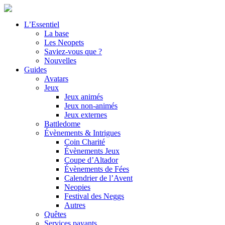
L’Essentiel
La base
Les Neopets
Saviez-vous que ?
Nouvelles
Guides
Avatars
Jeux
Jeux animés
Jeux non-animés
Jeux externes
Battledome
Évènements & Intrigues
Coin Charité
Évènements Jeux
Coupe d’Altador
Évènements de Fées
Calendrier de l’Avent
Neopies
Festival des Neggs
Autres
Quêtes
Services payants