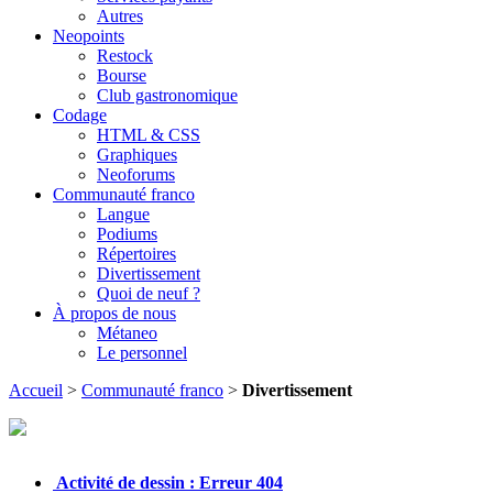
Autres
Neopoints
Restock
Bourse
Club gastronomique
Codage
HTML & CSS
Graphiques
Neoforums
Communauté franco
Langue
Podiums
Répertoires
Divertissement
Quoi de neuf ?
À propos de nous
Métaneo
Le personnel
Accueil
>
Communauté franco
>
Divertissement
Activité de dessin : Erreur 404