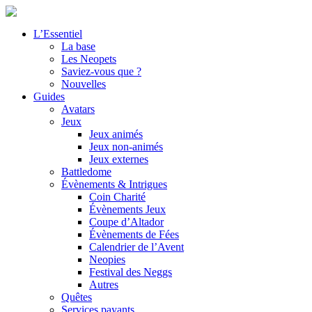
L’Essentiel
La base
Les Neopets
Saviez-vous que ?
Nouvelles
Guides
Avatars
Jeux
Jeux animés
Jeux non-animés
Jeux externes
Battledome
Évènements & Intrigues
Coin Charité
Évènements Jeux
Coupe d’Altador
Évènements de Fées
Calendrier de l’Avent
Neopies
Festival des Neggs
Autres
Quêtes
Services payants