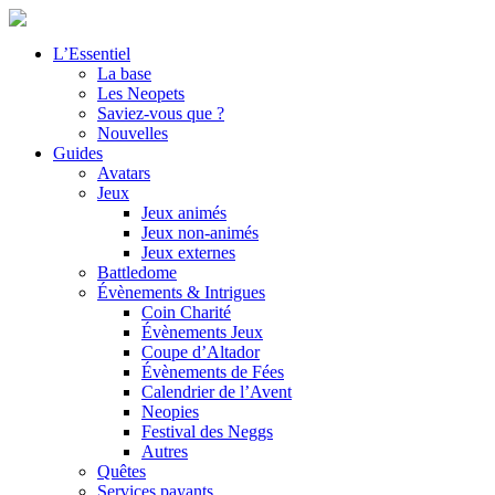
L’Essentiel
La base
Les Neopets
Saviez-vous que ?
Nouvelles
Guides
Avatars
Jeux
Jeux animés
Jeux non-animés
Jeux externes
Battledome
Évènements & Intrigues
Coin Charité
Évènements Jeux
Coupe d’Altador
Évènements de Fées
Calendrier de l’Avent
Neopies
Festival des Neggs
Autres
Quêtes
Services payants