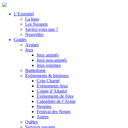
L’Essentiel
La base
Les Neopets
Saviez-vous que ?
Nouvelles
Guides
Avatars
Jeux
Jeux animés
Jeux non-animés
Jeux externes
Battledome
Évènements & Intrigues
Coin Charité
Évènements Jeux
Coupe d’Altador
Évènements de Fées
Calendrier de l’Avent
Neopies
Festival des Neggs
Autres
Quêtes
Services payants