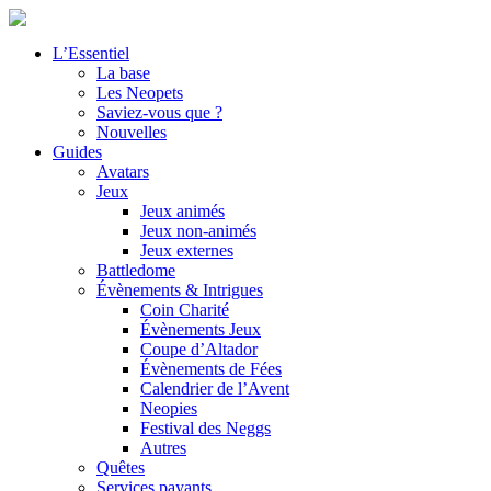
L’Essentiel
La base
Les Neopets
Saviez-vous que ?
Nouvelles
Guides
Avatars
Jeux
Jeux animés
Jeux non-animés
Jeux externes
Battledome
Évènements & Intrigues
Coin Charité
Évènements Jeux
Coupe d’Altador
Évènements de Fées
Calendrier de l’Avent
Neopies
Festival des Neggs
Autres
Quêtes
Services payants