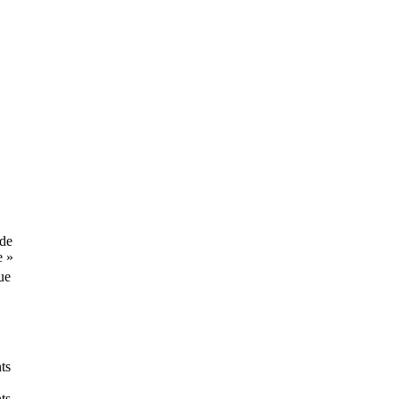
 de
e »
ue
ts