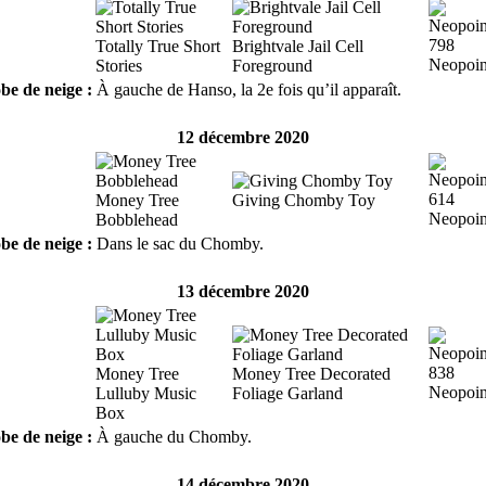
798
Totally True Short
Brightvale Jail Cell
Neopoin
Stories
Foreground
be de neige :
À gauche de Hanso, la 2e fois qu’il apparaît.
12 décembre 2020
614
Money Tree
Giving Chomby Toy
Neopoin
Bobblehead
be de neige :
Dans le sac du Chomby.
13 décembre 2020
838
Money Tree
Money Tree Decorated
Neopoin
Lulluby Music
Foliage Garland
Box
be de neige :
À gauche du Chomby.
14 décembre 2020