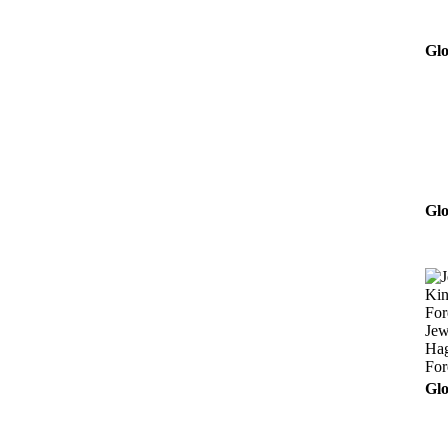
Glo
Glo
Jew
Ha
For
Glo