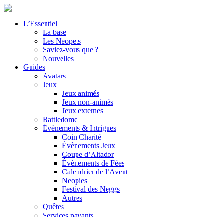
L’Essentiel
La base
Les Neopets
Saviez-vous que ?
Nouvelles
Guides
Avatars
Jeux
Jeux animés
Jeux non-animés
Jeux externes
Battledome
Évènements & Intrigues
Coin Charité
Évènements Jeux
Coupe d’Altador
Évènements de Fées
Calendrier de l’Avent
Neopies
Festival des Neggs
Autres
Quêtes
Services payants