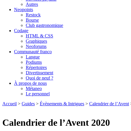
Autres
Neopoints
Restock
Bourse
Club gastronomique
Codage
HTML & CSS
Graphiques
Neoforums
Communauté franco
Langue
Podiums
Répertoires
Divertissement
Quoi de neuf ?
À propos de nous
Métaneo
Le personnel
Accueil
>
Guides
>
Évènements & Intrigues
>
Calendrier de l’Avent
Calendrier de l’Avent 2020