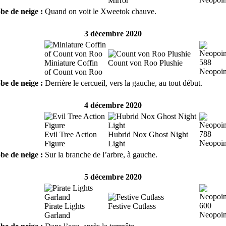
Mirror
be de neige :
Quand on voit le Xweetok chauve.
3 décembre 2020
588
Miniature Coffin
Count von Roo Plushie
Neopoin
of Count von Roo
be de neige :
Derrière le cercueil, vers la gauche, au tout début.
4 décembre 2020
788
Evil Tree Action
Hubrid Nox Ghost Night
Neopoin
Figure
Light
be de neige :
Sur la branche de l’arbre, à gauche.
5 décembre 2020
600
Pirate Lights
Festive Cutlass
Neopoin
Garland