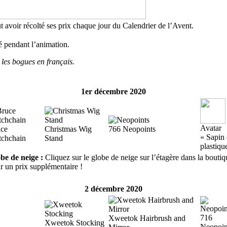
ut avoir récolté ses prix chaque jour du Calendrier de l’Avent.
é pendant l’animation.
r les bogues en français.
1er décembre 2020
Avatar
ce
Christmas Wig
766 Neopoints
« Sapin
chchain
Stand
plastiqu
be de neige :
Cliquez sur le globe de neige sur l’étagère dans la boutiq
r un prix supplémentaire !
2 décembre 2020
716
Xweetok Hairbrush and
Xweetok Stocking
Neopoin