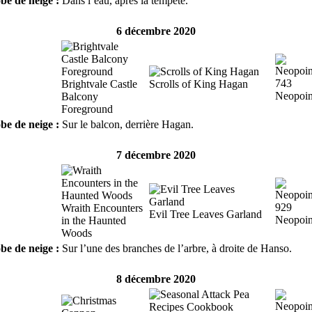
be de neige :
Dans l’eau, après la tempête.
6 décembre 2020
743
Brightvale Castle
Scrolls of King Hagan
Neopoin
Balcony
Foreground
be de neige :
Sur le balcon, derrière Hagan.
7 décembre 2020
929
Wraith Encounters
Evil Tree Leaves Garland
Neopoin
in the Haunted
Woods
be de neige :
Sur l’une des branches de l’arbre, à droite de Hanso.
8 décembre 2020