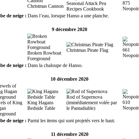
875
Seasonal Attack Pea
Christmas Cannon
Neopoin
Recipes Cookbook
be de neige :
Dans l’eau, lorsque Hanso a une planche.
9 décembre 2020
661
Christmas Pirate Flag
Broken Rowboat
Neopoin
Foreground
be de neige :
Dans la chaloupe de Hanso.
10 décembre 2020
Rod of Supernova
610
els of King
King Hagans
(immédiatement volée par
Neopoin
gan
Bedside Table
le Pantadiable)
eground
be de neige :
Parmi les items qui sont projetés vers le haut.
11 décembre 2020