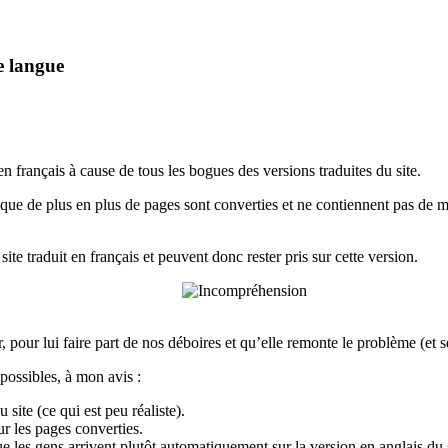
e langue
n français à cause de tous les bogues des versions traduites du site.
sque de plus en plus de pages sont converties et ne contiennent pas de 
ite traduit en français et peuvent donc rester pris sur cette version.
pour lui faire part de nos déboires et qu’elle remonte le problème (et s
s possibles, à mon avis :
 site (ce qui est peu réaliste).
r les pages converties.
ue les gens arrivent plutôt automatiquement sur la version en anglais du s