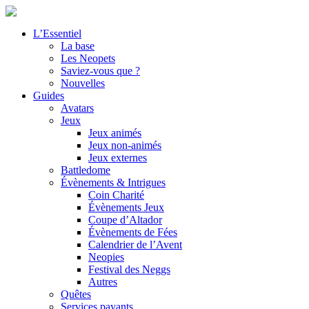
L’Essentiel
La base
Les Neopets
Saviez-vous que ?
Nouvelles
Guides
Avatars
Jeux
Jeux animés
Jeux non-animés
Jeux externes
Battledome
Évènements & Intrigues
Coin Charité
Évènements Jeux
Coupe d’Altador
Évènements de Fées
Calendrier de l’Avent
Neopies
Festival des Neggs
Autres
Quêtes
Services payants